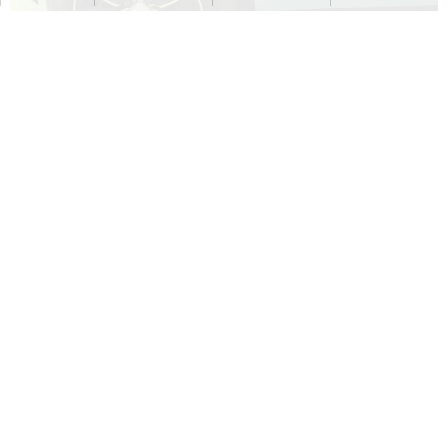
こちらが、フィアットの修理完成画像です。
どこに凹みがあったのか、すっかりわからなくなりまし
た。
事故を起こしていないと言っても、まったく違和感のな
い完成度になっていると思います。
価値を下げない技術