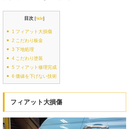
目次
[
hide
]
1
フィアット大損傷
2
こだわり板金
3
下地処理
4
こだわり塗装
5
フィアット修理完成
6
価値を下げない技術
フィアット大損傷