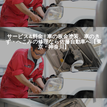
サービス&料金 | 車の板金塗装、車のき
ず・へこみの修理なら佐藤自動車へ【東
京・神奈川】