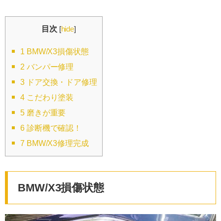
目次
[
hide
]
1
BMW/X3損傷状態
2
バンパー修理
3
ドア交換・ドア修理
4
こだわり塗装
5
磨きが重要
6
診断機で確認！
7
BMW/X3修理完成
BMW/X3損傷状態