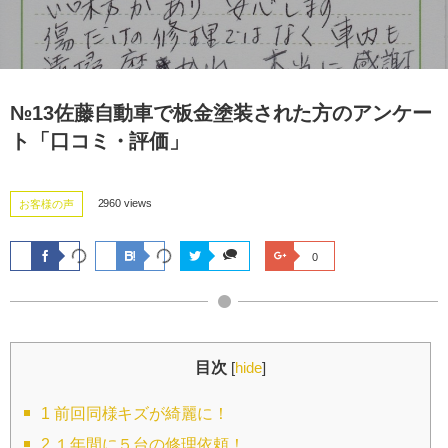
№13佐藤自動車で板金塗装された方のアンケー
ト「口コミ・評価」
2960 views
お客様の声
0
目次
[
hide
]
1
前回同様キズが綺麗に！
2
１年間に５台の修理依頼！