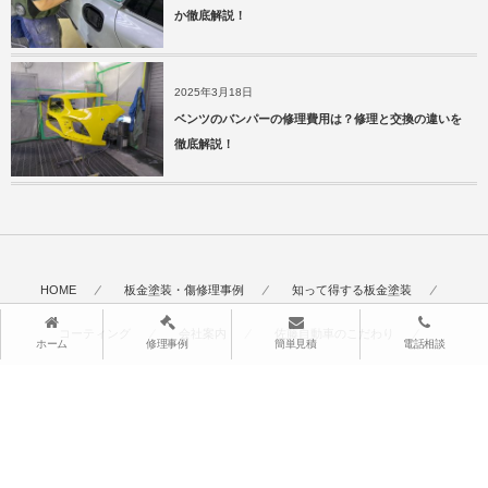
か徹底解説！
2025年3月18日
ベンツのバンパーの修理費用は？修理と交換の違いを
徹底解説！
HOME
板金塗装・傷修理事例
知って得する板金塗装
コーティング
会社案内
佐藤自動車のこだわり
ホーム
修理事例
簡単見積
電話相談
サービス&料金
よくある質問
お客様の声
スタッフ紹介
採用情報
お見積り・お問い合わせ
サイトマップ