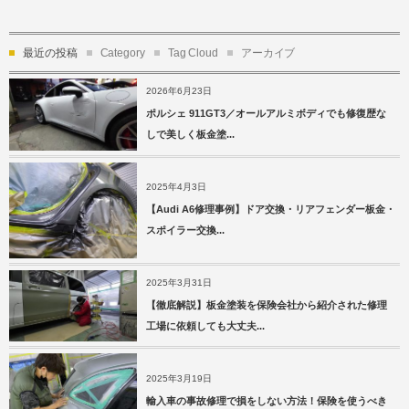
最近の投稿
Category
Tag Cloud
アーカイブ
2026年6月23日
ポルシェ 911GT3／オールアルミボディでも修復歴な
しで美しく板金塗...
2025年4月3日
【Audi A6修理事例】ドア交換・リアフェンダー板金・
スポイラー交換...
2025年3月31日
【徹底解説】板金塗装を保険会社から紹介された修理
工場に依頼しても大丈夫...
2025年3月19日
輸入車の事故修理で損をしない方法！保険を使うべき