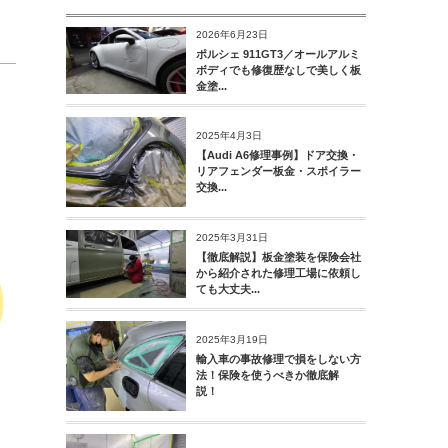
2026年6月23日
ポルシェ 911GT3／オールアルミ
ボディでも修復歴なしで美しく板
金塗...
2025年4月3日
【Audi A6修理事例】ドア交換・
リアフェンダー板金・スポイラー
交換...
2025年3月31日
【徹底解説】板金塗装を保険会社
から紹介された修理工場に依頼し
ても大丈夫...
2025年3月19日
輸入車の事故修理で損をしない方
法！保険を使うべきか徹底解
説！