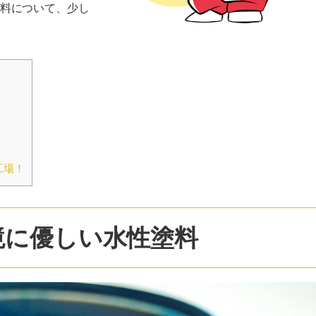
料について、少し
工場！
境に優しい水性塗料