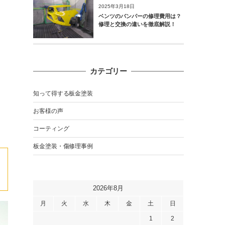
2025年3月18日
ベンツのバンパーの修理費用は？
修理と交換の違いを徹底解説！
カテゴリー
知って得する板金塗装
お客様の声
コーティング
板金塗装・傷修理事例
2026年8月
月
火
水
木
金
土
日
1
2