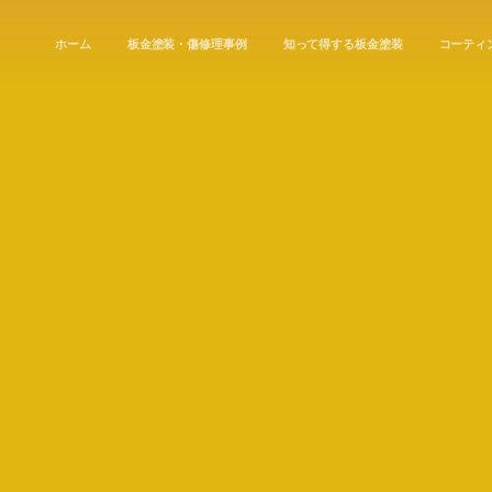
ホーム
板金塗装・傷修理事例
知って得する板金塗装
コーティ