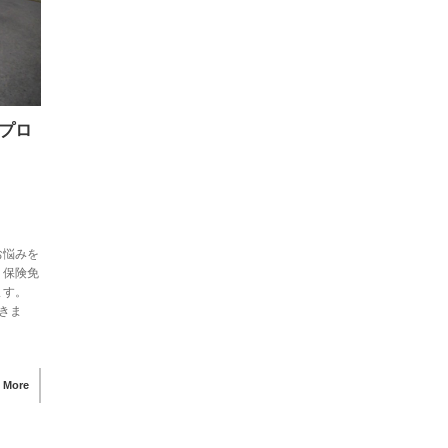
プロ
お悩みを
、保険免
ます。
きま
 More