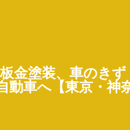
車の板金塗装、車のき
自動車へ【東京・神