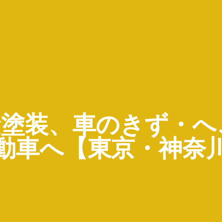
板金塗装、車のきず・
動車へ【東京・神奈