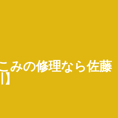
へこみの修理なら佐藤
川】