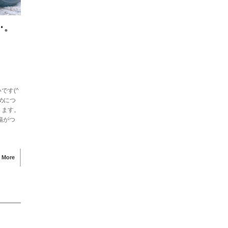
･。
です(^
めにつ
ります。
傷がつ
 More