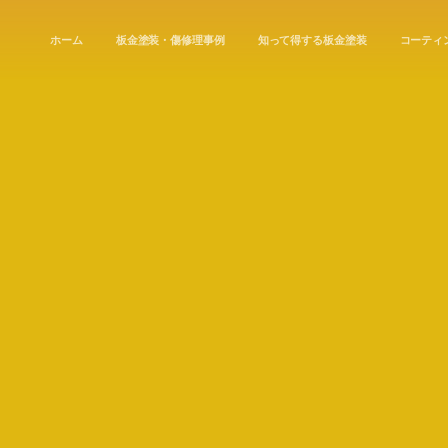
ホーム
板金塗装・傷修理事例
知って得する板金塗装
コーティ