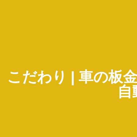
こだわり | 車の
自