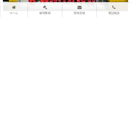
ホーム
修理事例
簡単見積
電話相談
もし、
バンパーが大きく割れたり、切れたり、裂けたり
したとしても、交換をする必要はありません。
技術があれば、修理でお車を直すことは十分に可能で
す。
お車の修理は、ぜひ佐藤自動車にお任せください！
腕に確かな自信を持つプロフェッショナルたちが、お客
様の大切なお車にしっかりと向き合い、作業させていた
だきます。
「バンパーが割れてしまった…」
「車体に大きな亀裂ができてしまった…」