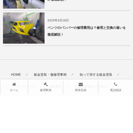
2025年3月18日
ベンツのバンパーの修理費用は？修理と交換の違いを
徹底解説！
HOME
板金塗装・傷修理事例
知って得する板金塗装
コーティング
会社案内
佐藤自動車のこだわり
ホーム
修理事例
簡単見積
電話相談
サービス&料金
よくある質問
お客様の声
スタッフ紹介
採用情報
お見積り・お問い合わせ
サイトマップ
TOP