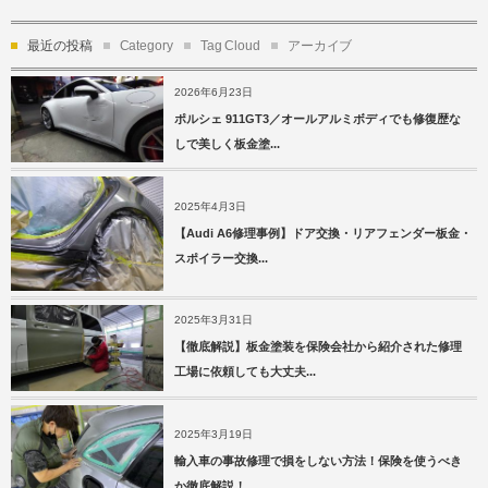
最近の投稿
Category
Tag Cloud
アーカイブ
2026年6月23日
ポルシェ 911GT3／オールアルミボディでも修復歴な
しで美しく板金塗...
2025年4月3日
【Audi A6修理事例】ドア交換・リアフェンダー板金・
スポイラー交換...
2025年3月31日
【徹底解説】板金塗装を保険会社から紹介された修理
工場に依頼しても大丈夫...
2025年3月19日
輸入車の事故修理で損をしない方法！保険を使うべき
か徹底解説！