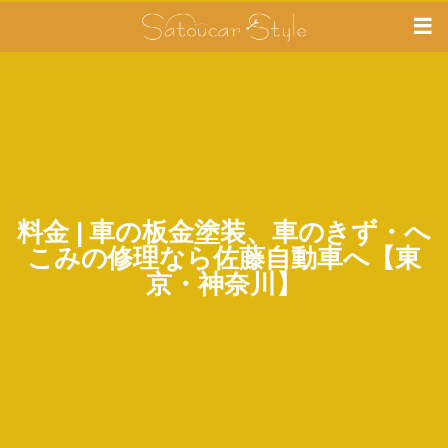
料金 | 車の板金塗装、車のきず・へ
こみの修理なら佐藤自動車へ【東
京・神奈川】