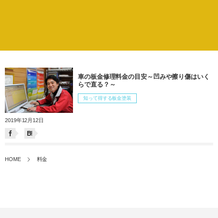
車の板金修理料金の目安～凹みや擦り傷はいく
らで直る？～
知って得する板金塗装
2019年12月12日
HOME
料金