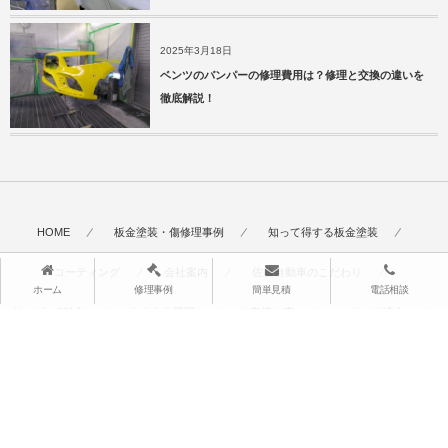
2025年3月18日
ベンツのバンパーの修理費用は？修理と交換の違いを
徹底解説！
HOME
板金塗装・傷修理事例
知って得する板金塗装
コーティング
会社案内
佐藤自動車のこだわり
ホーム
修理事例
簡単見積
電話相談
サービス&料金
よくある質問
お客様の声
スタッフ紹介
採用情報
お見積り・お問い合わせ
サイトマップ
TOP