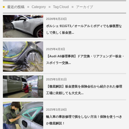
最近の投稿
Category
Tag Cloud
アーカイブ
2026年6月23日
ポルシェ 911GT3／オールアルミボディでも修復歴な
しで美しく板金塗...
2025年4月3日
【Audi A6修理事例】ドア交換・リアフェンダー板金・
スポイラー交換...
2025年3月31日
【徹底解説】板金塗装を保険会社から紹介された修理
工場に依頼しても大丈夫...
2025年3月19日
輸入車の事故修理で損をしない方法！保険を使うべき
か徹底解説！