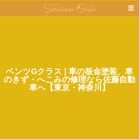
ベンツGクラス | 車の板金塗装、車
のきず・へこみの修理なら佐藤自動
車へ【東京・神奈川】